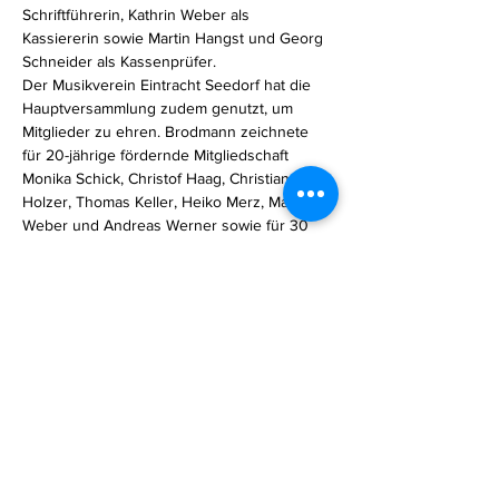
Schriftführerin, Kathrin Weber als 
Kassiererin sowie Martin Hangst und Georg 
Schneider als Kassenprüfer.
Der Musikverein Eintracht Seedorf hat die 
Hauptversammlung zudem genutzt, um 
Mitglieder zu ehren. Brodmann zeichnete 
für 20-jährige fördernde Mitgliedschaft 
Monika Schick, Christof Haag, Christian 
Holzer, Thomas Keller, Heiko Merz, Martin 
Weber und Andreas Werner sowie für 30 
Jahre Erwin Roth, Johann Wäschle und 
Ulrich Wild aus. Für 50 Jahre Mitgliedschaft 
wurde Hermann Weil geehrt. Bereits 60 
Jahre ist Heinz Keller Mitglied der 
"Eintracht". Uwe Werner wurde für 15-jährige 
Tätigkeit im Ausschuss geehrt. Die 57 
Gesamtproben hatte am fleißigsten Matthias 
Keller besucht. Er durfte, wie die 
auswärtigen Musiker und Notenwarte ein 
kleines Anerkennungsgeschenk 
Previous
Next
entgegennehmen.