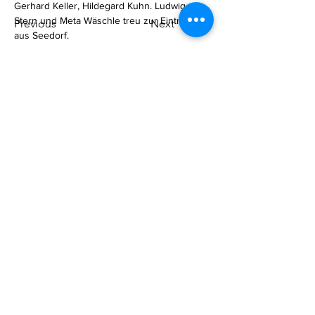
Gerhard Keller, Hildegard Kuhn. Ludwig 
Stern und Meta Wäschle treu zur Eintracht 
Previous
Next
aus Seedorf.
Schreibt uns einfach
Senden
Benedict Braun