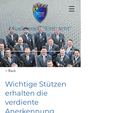
Musikverein "Eintracht"
Seedorf e.V.
< Back
Wichtige Stützen
erhalten die
verdiente
Anerkennung