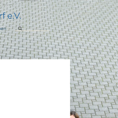
f e.V.
ben