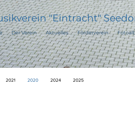
sikverein "Eintracht" Seedor
e
Der Verein
Aktuelles
Förderverein
Fotoal
2021
2020
2024
2025