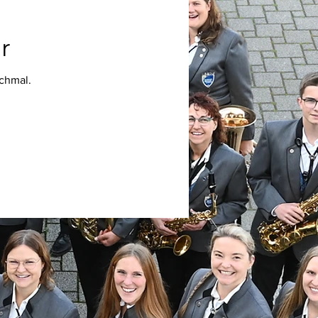
r
chmal.